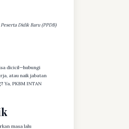
 Peserta Didik Baru (PPDB)
sa dicicil—hubungi
rja, atau naik jabatan
g?
Ya, PKBM INTAN
ik
rkan masa lalu