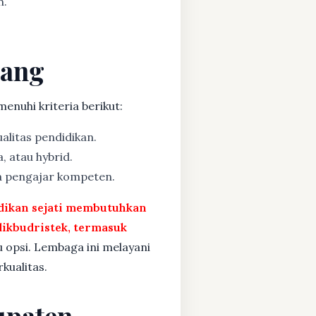
n.
lang
enuhi kriteria berikut:
alitas pendidikan.
, atau hybrid.
a pengajar kompeten.
idikan sejati membutuhkan
ikbudristek, termasuk
u opsi. Lembaga ini melayani
kualitas.
upaten