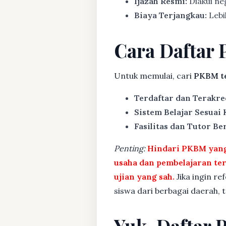
Ijazah Resmi:
Diakui ne
Biaya Terjangkau:
Lebih
Cara Daftar 
Untuk memulai, cari
PKBM te
Terdaftar dan Terakre
Sistem Belajar Sesuai
Fasilitas dan Tutor Ber
Penting:
Hindari PKBM yang 
usaha dan pembelajaran te
ujian yang sah.
Jika ingin re
siswa dari berbagai daerah,
Yuk, Daftar 