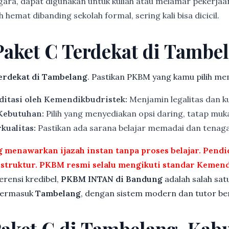
gara, dapat digunakan untuk kuliah atau melamar pekerjaa
 hemat dibanding sekolah formal, sering kali bisa dicicil.
Paket C Terdekat di Tambe
rdekat di Tambelang
. Pastikan PKBM yang kamu pilih mem
ditasi oleh Kemendikbudristek:
Menjamin legalitas dan ku
 Kebutuhan:
Pilih yang menyediakan opsi daring, tatap muka
kualitas:
Pastikan ada sarana belajar memadai dan tenag
menawarkan ijazah instan tanpa proses belajar. Pend
rstruktur. PKBM resmi selalu mengikuti standar Kemend
ferensi kredibel,
PKBM INTAN di Bandung
adalah salah sat
 termasuk
Tambelang
, dengan sistem modern dan tutor ber
Paket C di Tambelang, Kab