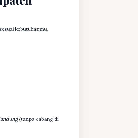
 sesuai kebutuhanmu.
 Bandung
(tanpa cabang di