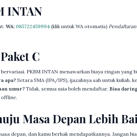
M INTAN
ut:
WA:
085722459994
(klik untuk WA otomatis)
Pendaftaran
 Paket C
 bervariasi. PKBM INTAN menawarkan biaya ringan yang bi
ra apa?
Setara SMA (IPA/IPS), ijazahnya sah untuk kuliah, ke
asan umur?
Tidak, semua usia boleh mendaftar.
Bisa darin
offline.
uju Masa Depan Lebih Ba
 masa depan, dan kamu berhak mendapatkannya. Jangan bia