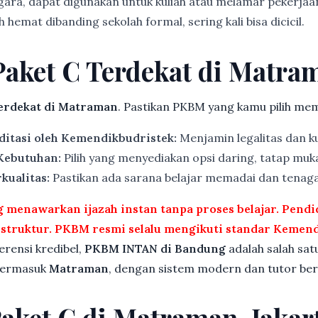
gara, dapat digunakan untuk kuliah atau melamar pekerjaa
 hemat dibanding sekolah formal, sering kali bisa dicicil.
Paket C Terdekat di Matra
erdekat di Matraman
. Pastikan PKBM yang kamu pilih meme
ditasi oleh Kemendikbudristek:
Menjamin legalitas dan ku
 Kebutuhan:
Pilih yang menyediakan opsi daring, tatap muka
kualitas:
Pastikan ada sarana belajar memadai dan tenag
menawarkan ijazah instan tanpa proses belajar. Pend
rstruktur. PKBM resmi selalu mengikuti standar Kemend
ferensi kredibel,
PKBM INTAN di Bandung
adalah salah sat
 termasuk
Matraman
, dengan sistem modern dan tutor berk
Paket C di Matraman, Jakar