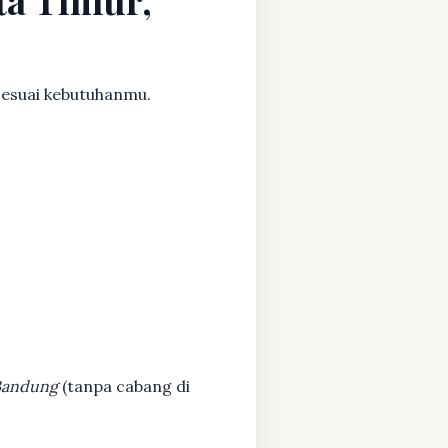
sesuai kebutuhanmu.
 Bandung
(tanpa cabang di