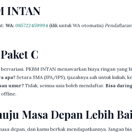
M INTAN
ut:
WA:
085722459994
(klik untuk WA otomatis)
Pendaftaran
 Paket C
 bervariasi. PKBM INTAN menawarkan biaya ringan yang bi
ra apa?
Setara SMA (IPA/IPS), ijazahnya sah untuk kuliah, ke
asan umur?
Tidak, semua usia boleh mendaftar.
Bisa darin
offline.
uju Masa Depan Lebih Ba
 masa depan, dan kamu berhak mendapatkannya. Jangan bia