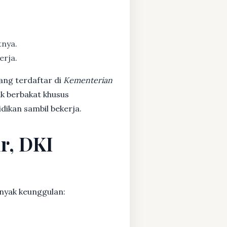
tnya.
erja.
ang terdaftar di
Kementerian
ak berbakat khusus
dikan sambil bekerja.
r, DKI
nyak keunggulan: