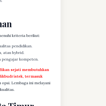
n.
man
nuhi kriteria berikut:
alitas pendidikan.
, atau hybrid.
a pengajar kompeten.
idikan sejati membutuhkan
ikbudristek, termasuk
u opsi. Lembaga ini melayani
ualitas.
ta Timur,