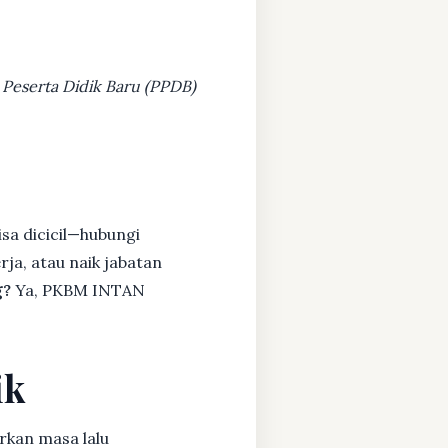
 Peserta Didik Baru (PPDB)
sa dicicil—hubungi
rja, atau naik jabatan
g?
Ya, PKBM INTAN
ik
rkan masa lalu