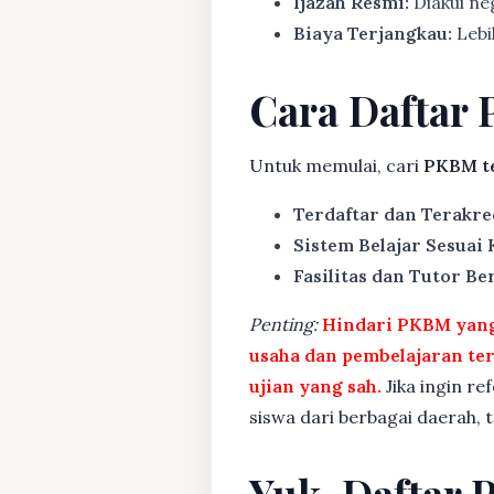
Ijazah Resmi:
Diakui ne
Biaya Terjangkau:
Lebih
Cara Daftar 
Untuk memulai, cari
PKBM t
Terdaftar dan Terakre
Sistem Belajar Sesuai
Fasilitas dan Tutor Ber
Penting:
Hindari PKBM yang 
usaha dan pembelajaran te
ujian yang sah.
Jika ingin re
siswa dari berbagai daerah,
Yuk, Daftar 