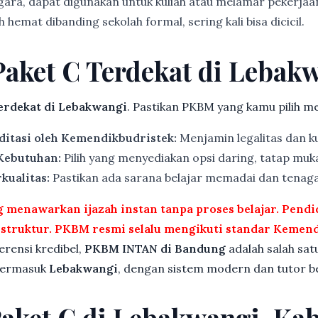
gara, dapat digunakan untuk kuliah atau melamar pekerjaa
 hemat dibanding sekolah formal, sering kali bisa dicicil.
Paket C Terdekat di Lebak
rdekat di Lebakwangi
. Pastikan PKBM yang kamu pilih me
ditasi oleh Kemendikbudristek:
Menjamin legalitas dan ku
 Kebutuhan:
Pilih yang menyediakan opsi daring, tatap muka
kualitas:
Pastikan ada sarana belajar memadai dan tenag
menawarkan ijazah instan tanpa proses belajar. Pend
rstruktur. PKBM resmi selalu mengikuti standar Kemend
ferensi kredibel,
PKBM INTAN di Bandung
adalah salah sat
 termasuk
Lebakwangi
, dengan sistem modern dan tutor be
Paket C di Lebakwangi, Ka