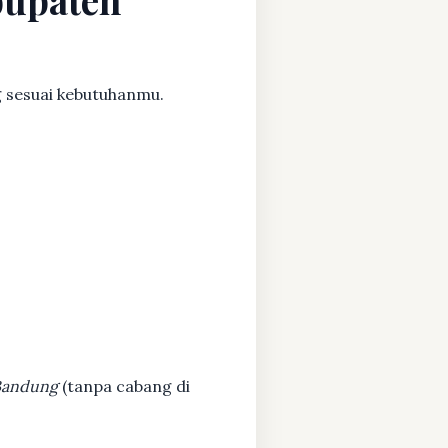
g sesuai kebutuhanmu.
 Bandung
(tanpa cabang di