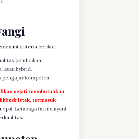
n.
wangi
menuhi kriteria berikut:
alitas pendidikan.
, atau hybrid.
a pengajar kompeten.
idikan sejati membutuhkan
ikbudristek, termasuk
u opsi. Lembaga ini melayani
rkualitas.
bupaten