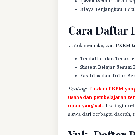
Ijazah Resmi:
Diakui ne
Biaya Terjangkau:
Lebih
Cara Daftar 
Untuk memulai, cari
PKBM te
Terdaftar dan Terakre
Sistem Belajar Sesuai
Fasilitas dan Tutor Ber
Penting:
Hindari PKBM yang 
usaha dan pembelajaran te
ujian yang sah.
Jika ingin re
siswa dari berbagai daerah,
Yuk, Daftar 