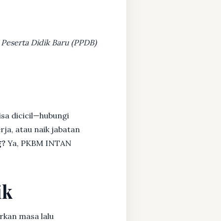
 Peserta Didik Baru (PPDB)
sa dicicil—hubungi
rja, atau naik jabatan
g?
Ya, PKBM INTAN
ik
rkan masa lalu