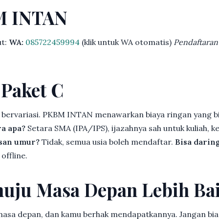
M INTAN
ut:
WA:
085722459994
(klik untuk WA otomatis)
Pendaftaran
 Paket C
 bervariasi. PKBM INTAN menawarkan biaya ringan yang bi
ra apa?
Setara SMA (IPA/IPS), ijazahnya sah untuk kuliah, ke
asan umur?
Tidak, semua usia boleh mendaftar.
Bisa darin
offline.
uju Masa Depan Lebih Ba
 masa depan, dan kamu berhak mendapatkannya. Jangan bia