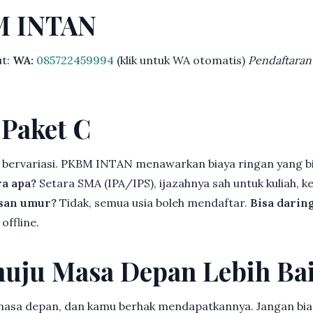
M INTAN
ut:
WA:
085722459994
(klik untuk WA otomatis)
Pendaftaran
 Paket C
 bervariasi. PKBM INTAN menawarkan biaya ringan yang bi
ra apa?
Setara SMA (IPA/IPS), ijazahnya sah untuk kuliah, ke
asan umur?
Tidak, semua usia boleh mendaftar.
Bisa darin
offline.
uju Masa Depan Lebih Ba
 masa depan, dan kamu berhak mendapatkannya. Jangan bia