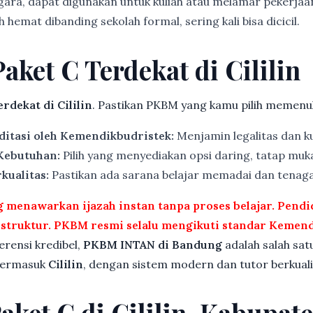
gara, dapat digunakan untuk kuliah atau melamar pekerjaa
 hemat dibanding sekolah formal, sering kali bisa dicicil.
aket C Terdekat di Cililin
rdekat di Cililin
. Pastikan PKBM yang kamu pilih memenuhi
ditasi oleh Kemendikbudristek:
Menjamin legalitas dan ku
 Kebutuhan:
Pilih yang menyediakan opsi daring, tatap muka
kualitas:
Pastikan ada sarana belajar memadai dan tenag
menawarkan ijazah instan tanpa proses belajar. Pend
rstruktur. PKBM resmi selalu mengikuti standar Kemend
ferensi kredibel,
PKBM INTAN di Bandung
adalah salah sat
 termasuk
Cililin
, dengan sistem modern dan tutor berkuali
Paket C di Cililin, Kabupa