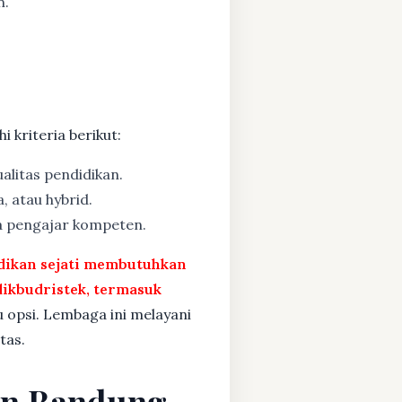
n.
 kriteria berikut:
alitas pendidikan.
, atau hybrid.
a pengajar kompeten.
idikan sejati membutuhkan
ikbudristek, termasuk
u opsi. Lembaga ini melayani
tas.
ten Bandung