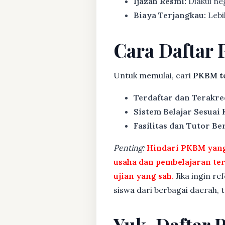
Ijazah Resmi:
Diakui ne
Biaya Terjangkau:
Lebih
Cara Daftar P
Untuk memulai, cari
PKBM te
Terdaftar dan Terakre
Sistem Belajar Sesuai
Fasilitas dan Tutor Ber
Penting:
Hindari PKBM yang 
usaha dan pembelajaran te
ujian yang sah.
Jika ingin re
siswa dari berbagai daerah,
Yuk, Daftar 