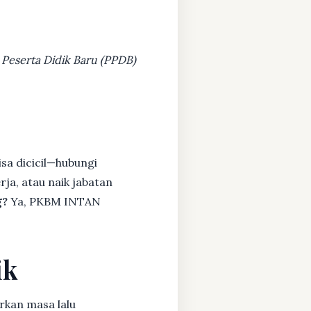
 Peserta Didik Baru (PPDB)
sa dicicil—hubungi
rja, atau naik jabatan
g?
Ya, PKBM INTAN
ik
rkan masa lalu