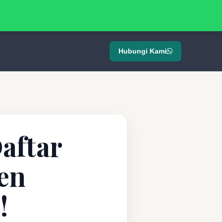
Hubungi Kami
aftar
ten
!