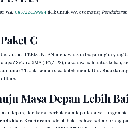
ut:
WA:
085722459994
(klik untuk WA otomatis)
Pendaftaran
 Paket C
 bervariasi. PKBM INTAN menawarkan biaya ringan yang bi
ra apa?
Setara SMA (IPA/IPS), ijazahnya sah untuk kuliah, ke
asan umur?
Tidak, semua usia boleh mendaftar.
Bisa darin
offline.
uju Masa Depan Lebih Ba
 masa depan, dan kamu berhak mendapatkannya. Jangan bia
endidikan Kesetaraan
adalah bukti bahwa setiap orang p