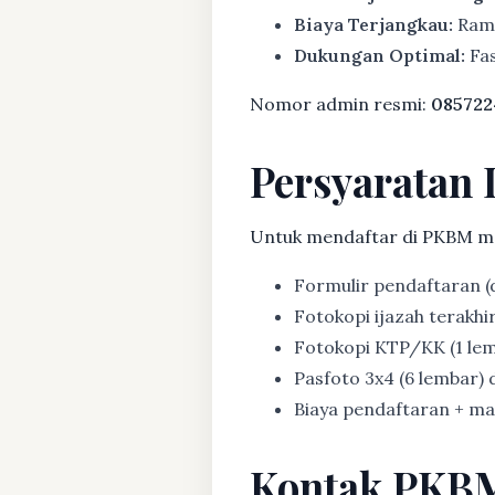
Biaya Terjangkau:
Rama
Dukungan Optimal:
Fas
Nomor admin resmi:
085722
Persyaratan 
Untuk mendaftar di PKBM m
Formulir pendaftaran (d
Fotokopi ijazah terakhir (
Fotokopi KTP/KK (1 lem
Pasfoto 3x4 (6 lembar) d
Biaya pendaftaran + mat
Kontak PKB