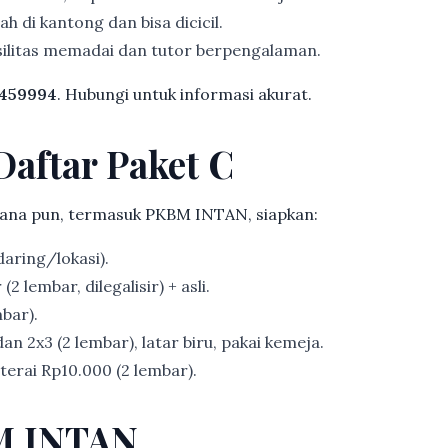
h di kantong dan bisa dicicil.
ilitas memadai dan tutor berpengalaman.
459994
. Hubungi untuk informasi akurat.
Daftar Paket C
ana pun, termasuk PKBM INTAN, siapkan:
aring/lokasi).
2 lembar, dilegalisir) + asli.
bar).
an 2x3 (2 lembar), latar biru, pakai kemeja.
erai Rp10.000 (2 lembar).
M INTAN