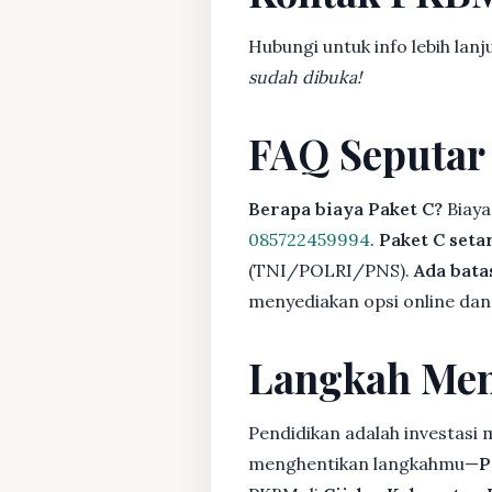
Hubungi untuk info lebih lanj
sudah dibuka!
FAQ Seputar
Berapa biaya Paket C?
Biaya
085722459994
.
Paket C seta
(TNI/POLRI/PNS).
Ada bat
menyediakan opsi online dan 
Langkah Men
Pendidikan adalah investasi
menghentikan langkahmu—
P