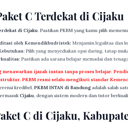
Paket C Terdekat di Cijaku
rdekat di Cijaku
. Pastikan PKBM yang kamu pilih memenuhi
ditasi oleh Kemendikbudristek:
Menjamin legalitas dan ku
 Kebutuhan:
Pilih yang menyediakan opsi daring, tatap muka
kualitas:
Pastikan ada sarana belajar memadai dan tenag
menawarkan ijazah instan tanpa proses belajar. Pend
rstruktur. PKBM resmi selalu mengikuti standar Kemend
ferensi kredibel,
PKBM INTAN di Bandung
adalah salah sat
 termasuk
Cijaku
, dengan sistem modern dan tutor berkuali
Paket C di Cijaku, Kabupat