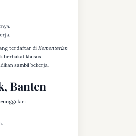
tnya.
erja.
ang terdaftar di
Kementerian
ak berbakat khusus
dikan sambil bekerja.
k, Banten
keunggulan:
n.