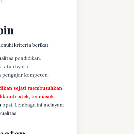
n.
bin
nuhi kriteria berikut:
alitas pendidikan.
, atau hybrid.
a pengajar kompeten.
idikan sejati membutuhkan
ikbudristek, termasuk
u opsi. Lembaga ini melayani
ualitas.
paten