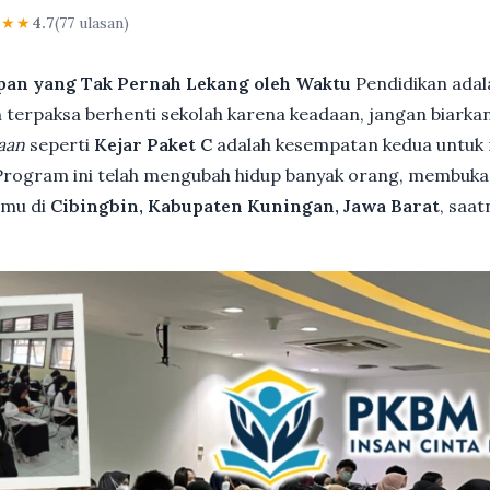
★★★
4.7
(77 ulasan)
pan yang Tak Pernah Lekang oleh Waktu
Pendidikan adal
terpaksa berhenti sekolah karena keadaan, jangan biarkan i
aan
seperti
Kejar Paket C
adalah kesempatan kedua untuk 
 Program ini telah mengubah hidup banyak orang, membuka 
kamu di
Cibingbin, Kabupaten Kuningan, Jawa Barat
, saa