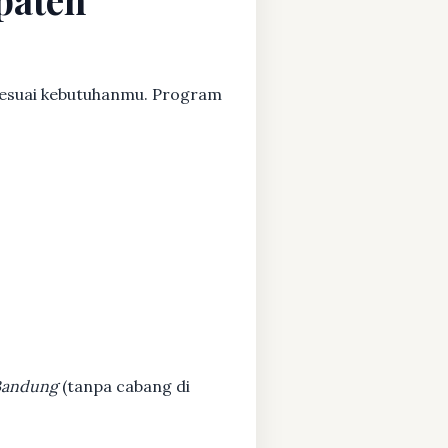
sesuai kebutuhanmu. Program
 Bandung
(tanpa cabang di