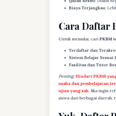
Ijazah Resmi:
Diakui ne
Biaya Terjangkau:
Lebih
Cara Daftar 
Untuk memulai, cari
PKBM te
Terdaftar dan Terakre
Sistem Belajar Sesuai
Fasilitas dan Tutor Ber
Penting:
Hindari PKBM yang 
usaha dan pembelajaran te
ujian yang sah.
Jika ingin re
siswa dari berbagai daerah,
Yuk, Daftar 