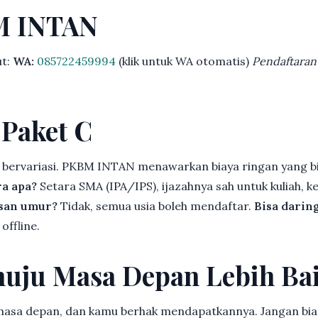
M INTAN
ut:
WA:
085722459994
(klik untuk WA otomatis)
Pendaftaran
 Paket C
 bervariasi. PKBM INTAN menawarkan biaya ringan yang bi
ra apa?
Setara SMA (IPA/IPS), ijazahnya sah untuk kuliah, ke
asan umur?
Tidak, semua usia boleh mendaftar.
Bisa darin
offline.
uju Masa Depan Lebih Ba
 masa depan, dan kamu berhak mendapatkannya. Jangan bia