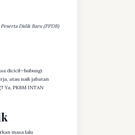
 Peserta Didik Baru (PPDB)
sa dicicil—hubungi
rja, atau naik jabatan
g?
Ya, PKBM INTAN
ik
rkan masa lalu