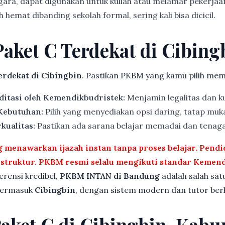
gara, dapat digunakan untuk kuliah atau melamar pekerjaa
 hemat dibanding sekolah formal, sering kali bisa dicicil.
Paket C Terdekat di Cibing
rdekat di Cibingbin
. Pastikan PKBM yang kamu pilih meme
ditasi oleh Kemendikbudristek:
Menjamin legalitas dan ku
 Kebutuhan:
Pilih yang menyediakan opsi daring, tatap muka
kualitas:
Pastikan ada sarana belajar memadai dan tenag
menawarkan ijazah instan tanpa proses belajar. Pend
rstruktur. PKBM resmi selalu mengikuti standar Kemend
ferensi kredibel,
PKBM INTAN di Bandung
adalah salah sat
 termasuk
Cibingbin
, dengan sistem modern dan tutor berk
Paket C di Cibingbin, Kabu