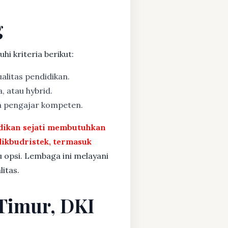
g
i kriteria berikut:
alitas pendidikan.
, atau hybrid.
a pengajar kompeten.
idikan sejati membutuhkan
ikbudristek, termasuk
u opsi. Lembaga ini melayani
itas.
 Timur, DKI