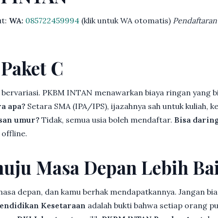
ut:
WA:
085722459994
(klik untuk WA otomatis)
Pendaftaran
 Paket C
 bervariasi. PKBM INTAN menawarkan biaya ringan yang bi
ra apa?
Setara SMA (IPA/IPS), ijazahnya sah untuk kuliah, ke
asan umur?
Tidak, semua usia boleh mendaftar.
Bisa darin
offline.
uju Masa Depan Lebih Ba
 masa depan, dan kamu berhak mendapatkannya. Jangan bia
endidikan Kesetaraan
adalah bukti bahwa setiap orang p