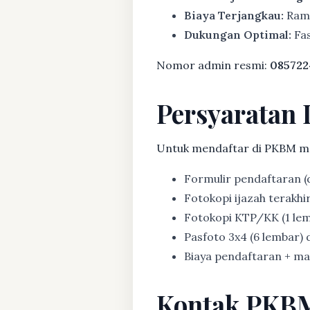
Biaya Terjangkau:
Rama
Dukungan Optimal:
Fas
Nomor admin resmi:
085722
Persyaratan 
Untuk mendaftar di PKBM m
Formulir pendaftaran (d
Fotokopi ijazah terakhir (
Fotokopi KTP/KK (1 lem
Pasfoto 3x4 (6 lembar) d
Biaya pendaftaran + mat
Kontak PKB