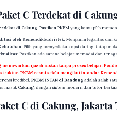
Paket C Terdekat di Cakun
rdekat di Cakung
. Pastikan PKBM yang kamu pilih memenuh
ditasi oleh Kemendikbudristek:
Menjamin legalitas dan ku
 Kebutuhan:
Pilih yang menyediakan opsi daring, tatap muka
kualitas:
Pastikan ada sarana belajar memadai dan tenag
menawarkan ijazah instan tanpa proses belajar. Pend
rstruktur. PKBM resmi selalu mengikuti standar Kemend
ferensi kredibel,
PKBM INTAN di Bandung
adalah salah sat
 termasuk
Cakung
, dengan sistem modern dan tutor berkual
Paket C di Cakung, Jakarta