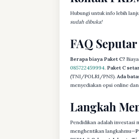
Hubungi untuk info lebih lanj
sudah dibuka!
FAQ Seputar
Berapa biaya Paket C?
Biaya
085722459994
.
Paket C seta
(TNI/POLRI/PNS).
Ada bat
menyediakan opsi online dan 
Langkah Men
Pendidikan adalah investasi
menghentikan langkahmu—
P