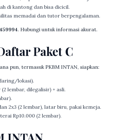
h di kantong dan bisa dicicil.
ilitas memadai dan tutor berpengalaman.
459994
. Hubungi untuk informasi akurat.
Daftar Paket C
ana pun, termasuk PKBM INTAN, siapkan:
aring/lokasi).
2 lembar, dilegalisir) + asli.
bar).
an 2x3 (2 lembar), latar biru, pakai kemeja.
erai Rp10.000 (2 lembar).
M INTAN