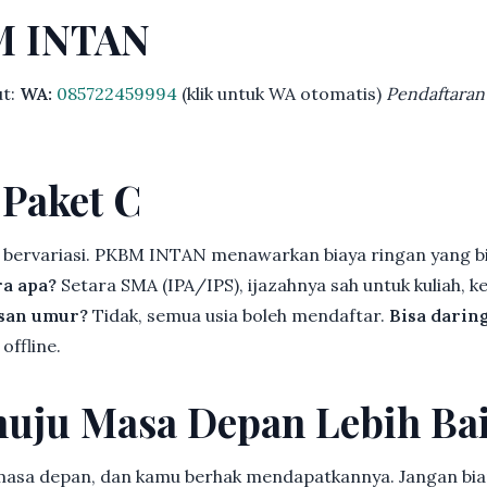
M INTAN
ut:
WA:
085722459994
(klik untuk WA otomatis)
Pendaftaran
 Paket C
 bervariasi. PKBM INTAN menawarkan biaya ringan yang bi
ra apa?
Setara SMA (IPA/IPS), ijazahnya sah untuk kuliah, ke
asan umur?
Tidak, semua usia boleh mendaftar.
Bisa darin
offline.
uju Masa Depan Lebih Ba
 masa depan, dan kamu berhak mendapatkannya. Jangan bia