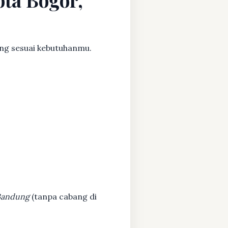
ang sesuai kebutuhanmu.
 Bandung
(tanpa cabang di