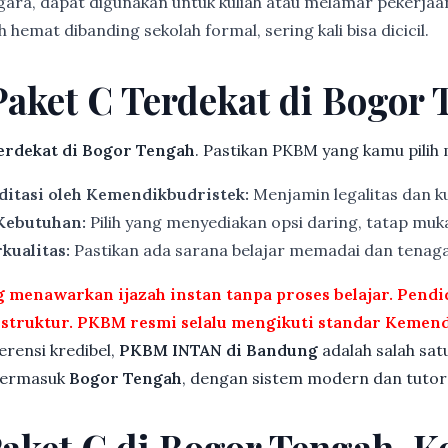
gara, dapat digunakan untuk kuliah atau melamar pekerjaa
 hemat dibanding sekolah formal, sering kali bisa dicicil.
Paket C Terdekat di Bogor
rdekat di Bogor Tengah
. Pastikan PKBM yang kamu pilih 
ditasi oleh Kemendikbudristek:
Menjamin legalitas dan ku
 Kebutuhan:
Pilih yang menyediakan opsi daring, tatap muka
kualitas:
Pastikan ada sarana belajar memadai dan tenag
menawarkan ijazah instan tanpa proses belajar. Pend
rstruktur. PKBM resmi selalu mengikuti standar Kemend
ferensi kredibel,
PKBM INTAN di Bandung
adalah salah sat
 termasuk
Bogor Tengah
, dengan sistem modern dan tutor 
Paket C di Bogor Tengah, K