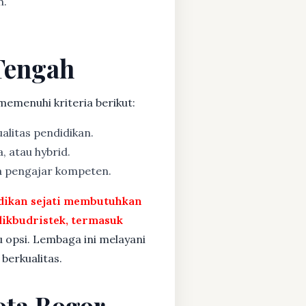
n.
 Tengah
memenuhi kriteria berikut:
alitas pendidikan.
, atau hybrid.
a pengajar kompeten.
idikan sejati membutuhkan
ikbudristek, termasuk
u opsi. Lembaga ini melayani
berkualitas.
ota Bogor,