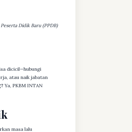
 Peserta Didik Baru (PPDB)
sa dicicil—hubungi
rja, atau naik jabatan
g?
Ya, PKBM INTAN
ik
rkan masa lalu