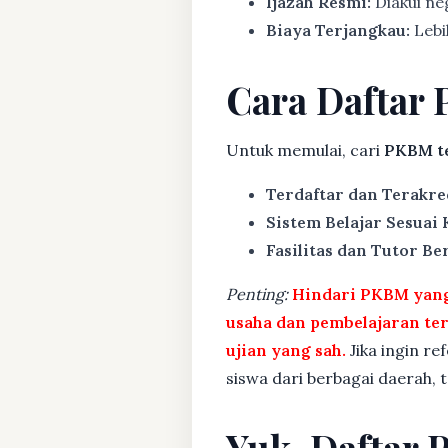
Ijazah Resmi:
Diakui ne
Biaya Terjangkau:
Lebih
Cara Daftar 
Untuk memulai, cari
PKBM te
Terdaftar dan Terakre
Sistem Belajar Sesuai
Fasilitas dan Tutor Ber
Penting:
Hindari PKBM yang 
usaha dan pembelajaran te
ujian yang sah.
Jika ingin re
siswa dari berbagai daerah,
Yuk, Daftar 